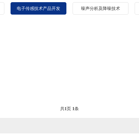
电子传感技术产品开发
噪声分析及降噪技术
共
1
页
1
条
）