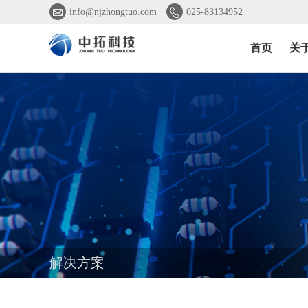


info@njzhongtuo.com
025-83134952
首页
关
解决方案