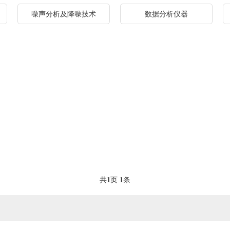
噪声分析及降噪技术
数据分析仪器
共
1
页
1
条
）