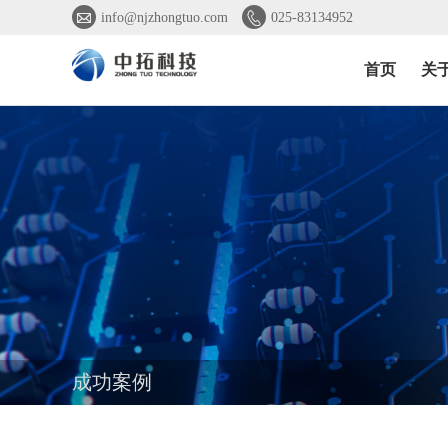


info@njzhongtuo.com
025-83134952
首页
关
成功案例