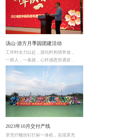
汤山·游方月季园团建活动
工作时全力以赴，游玩时热情奔放，
一群人，一条路，心怀感恩所遇皆美
好。
2023年10月交付产线
罩壳拧螺丝钉打标一体机，实现罩壳