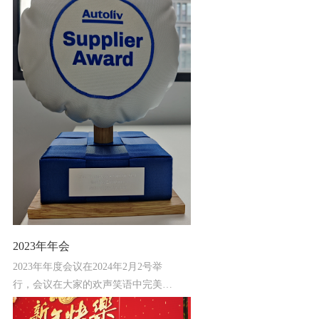
量、节约性能、产生的创意等，最终
产生了六个不同类别的获奖者。所有
获奖者都接受了供应商代表的采访，
并由Christian Swahn-VP Supply Chain
Managen颁发了奥托立夫供...
2023年年会
2023年年度会议在2024年2月2号举
行，会议在大家的欢声笑语中完美的
落幕。