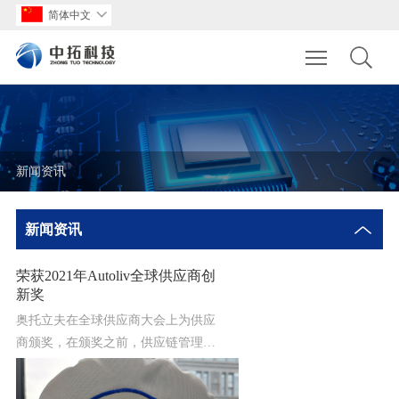
简体中文

Toggle main m
新闻资讯
新闻资讯
荣获2021年Autoliv全球供应商创
新奖
奥托立夫在全球供应商大会上为供应
商颁奖，在颁奖之前，供应链管理团
队建立了严格的评估程序。评估是以
数据为导向的，评估的因素包括质